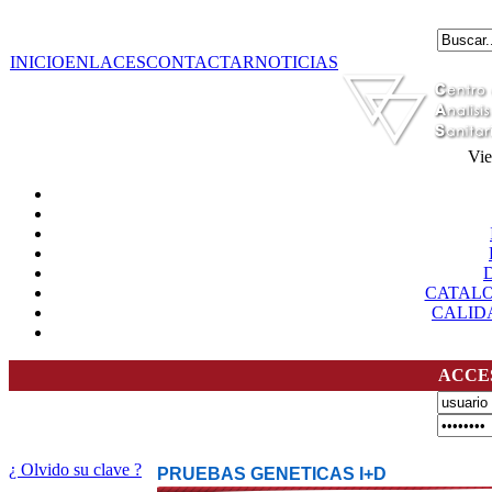
INICIO
ENLACES
CONTACTAR
NOTICIAS
Vie
CATAL
CALID
ACCE
¿ Olvido su clave ?
PRUEBAS GENETICAS I+D