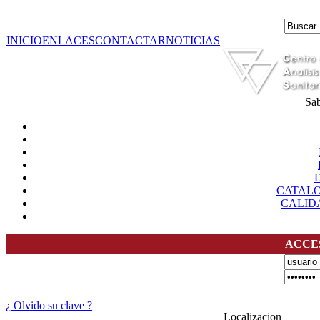
INICIO
ENLACES
CONTACTAR
NOTICIAS
Sab
CATAL
CALID
ACCE
¿ Olvido su clave ?
Localizacion