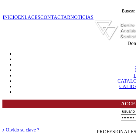
INICIO
ENLACES
CONTACTAR
NOTICIAS
Dom
CATAL
CALID
ACCE
¿ Olvido su clave ?
PROFESIONALE